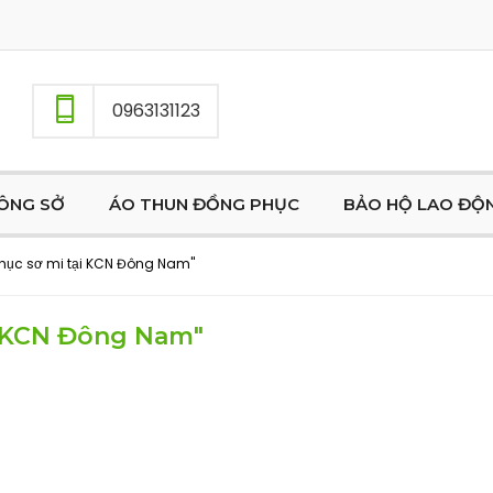
0963131123
ÔNG SỞ
ÁO THUN ĐỒNG PHỤC
BẢO HỘ LAO ĐỘ
hục sơ mi tại KCN Đông Nam"
ại KCN Đông Nam"