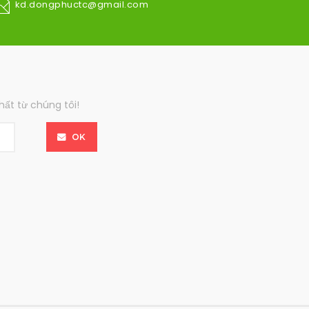
kd.dongphuctc@gmail.com
ất từ chúng tôi!
OK