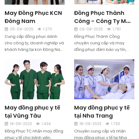
May Đồng Phục KCN
Đồng Phục Thành
Đông Nam
Công - Công Ty May
Đồng Phục Cao Cấp
05-09-2025
1.270
09-08-2025
1.781
Cung cấp đồng phục dành
Đồng Phục Thành Cồng
cho công ty, doanh nghiệp và
chuyên cung cấp và may
khách hàng tại kcn Đông Nam
đồng phục đảm bảo uy tín,
đảm bảo uy tín, chất lượng.
chất lượng. Nhận may đồng
Nhận may đồng phục tại kcn
phục theo yêu cầu công ty,
Đông Nam theo yêu cầu.
doanh nghiệp. Miễn phí thiết
kế, miễn phí may mẫu, miễn
phí giao hàng tận nơi.
May đồng phục y tế
May đồng phục y tế
tại Vũng Tàu
tại Nha Trang
19-09-2023
1.434
18-09-2023
1.793
Đồng Phục TC nhận may đồng
Chuyên cung cấp và nhận
phục y tế cho bệnh viện,
may đồng phục y tế tại Nha