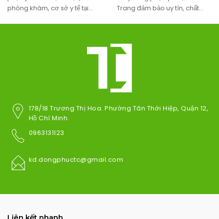
phòng khám, cơ sở y tế tại
Trang đảm bảo uy tín, chất
Vũng Tàu đảm bảo uy tín, chất
lượng. Miễn phí thiết kế, miễn
lượng, giá rẻ.Miễn phí thiết kế
phí giao hàng tận nơi.
và giao hàng tận nơi.
178/18 Trương Thị Hoa. Phường Tân Thới Hiệp, Quận 12,
Hồ Chí Minh.
0963131123
kd.dongphuctc@gmail.com
Liên kết nhanh