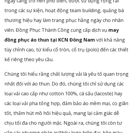
ngày càng trở nên phổ biến, được sử dụng rộng rãi
trong các sự kiện, hoạt động team building, quảng bá
thương hiệu hay làm trang phục hằng ngày cho nhân
viên. Đồng Phục Thành Công cung cấp dịch vụ
may
đồng phục áo thun tại KCN Đông Nam
với khả năng
tùy chỉnh cao, từ kiểu cổ tròn, cổ trụ (polo) đến các thiết
kế riêng theo yêu cầu.
Chúng tôi hiểu rằng chất lượng vải là yếu tố quan trọng
nhất đối với áo thun. Do đó, chúng tôi chỉ sử dụng các
loại vải cao cấp như cotton 100%, cá sấu (lacoste) hay
các loại vải pha tổng hợp, đảm bảo áo mềm mại, co giãn
tốt, thấm hút mồ hôi hiệu quả, mang lại cảm giác dễ
chịu tối đa cho người mặc. Ngoài ra, chúng tôi còn tư
vấn các phương pháp in/thêu logo hiện đại, bền màu,