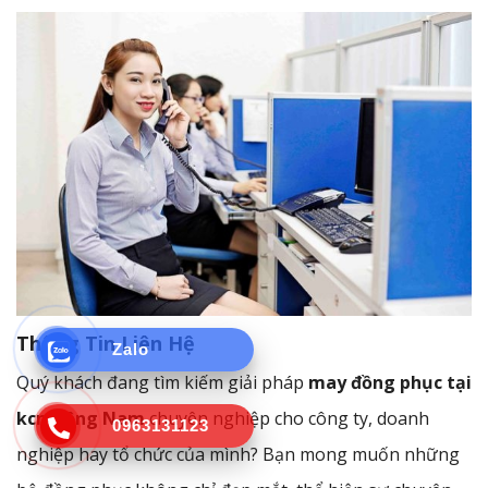
Thông Tin Liên Hệ
Zalo
Quý khách đang tìm kiếm giải pháp
may đồng phục tại
kcn Đông Nam
chuyên nghiệp cho công ty, doanh
0963131123
nghiệp hay tổ chức của mình? Bạn mong muốn những