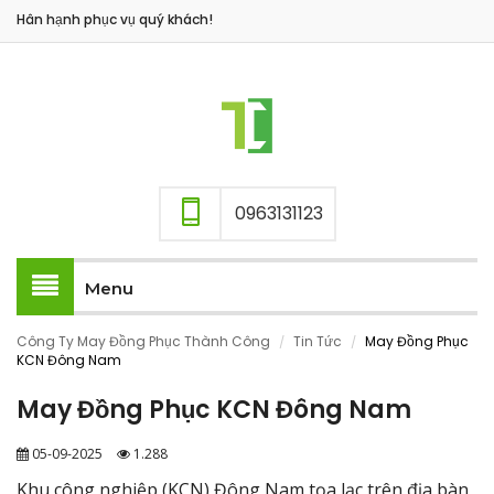
Hân hạnh phục vụ quý khách!
0963131123
Menu
Công Ty May Đồng Phục Thành Công
Tin Tức
May Đồng Phục
/
/
KCN Đông Nam
May Đồng Phục KCN Đông Nam
05-09-2025
1.288
Khu công nghiệp (KCN) Đông Nam tọa lạc trên địa bàn