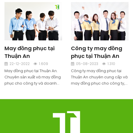
May đồng phục tại
Công ty may đồng
Thuận An
phục tại Thuận An
22-12-2022
1.609
05-08-2023
1.310
May đồng phục tại Thuận An.
Công ty may đồng phục tại
Chuyên sản xuất và may đồng
Thuận An chuyên cung cấp và
phục cho công ty và doanh
may đồng phục cho công ty,
nghiệp tại Thuận An, Bình
doanh nghiệp, khách hàng tại
Dương. Liên hệ để được tư vấn
Thành Phố Thuận An. Đảm bảo
và thiết kế miễn phí.
uy tín, chất lượng. Miễn phí
giao hàng tận nơi.