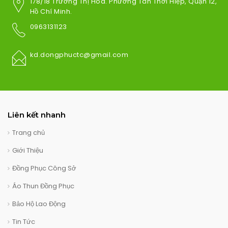
178/18 Trương Thị Hoa. Phường Tân Thới Hiệp, Quận 12,
Hồ Chí Minh.
0963131123
kd.dongphuctc@gmail.com
Liên kết nhanh
Trang chủ
Giới Thiệu
Đồng Phục Công Sở
Áo Thun Đồng Phục
Bảo Hộ Lao Động
Tin Tức