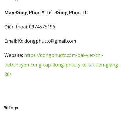
May Đồng Phục Y Tế - Đồng Phục TC
Điện thoại: 0974575196
Email: Kd.dongphuctc@gmail.com
Website:
https://dongphuctc.com/bai-viet/chi-
tiet/chuyen-cung-cap-dong-phuc-y-te-tai-tien-giang-
80/
Tags: