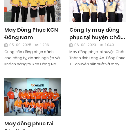
May Đồng Phục KCN
Công ty may đồng
Đông Nam
phục tại huyện Châu
Thành, Long An
05-09-2025
1.296
06-08-2023
1.040
Cung cấp đồng phục dành
May đồng phục tại huyện Châu
cho công ty, doanh nghiệp và
Thành tỉnh Long An. Đồng Phục
khách hàng tại kcn Đông Nam
TC chuyên sản xuất và may
đảm bảo uy tín, chất lượng.
đồng phục sơ mi, may đồng
Nhận may đồng phục tại kcn
phục áo thun, may bảo hộ lao
Đông Nam theo yêu cầu.
động và may đồng phục bảo
vệ,... đảm bảo uy tín, chất
lượng, giá rẻ.
May đồng phục tại