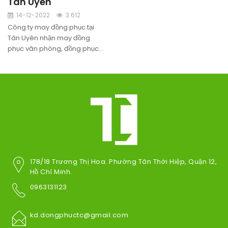
Tân Uyên
14-12-2022
3.612
Công ty may đồng phục tại
Tân Uyên nhận may đồng
phục văn phòng, đồng phục
công nhân, đồng phục bảo hộ
lao động, nón lưỡi trai, nón tai
bèo, nón quảng cáo, nón sự
kiện tại Tân Uyên.
178/18 Trương Thị Hoa. Phường Tân Thới Hiệp, Quận 12,
Hồ Chí Minh.
0963131123
kd.dongphuctc@gmail.com