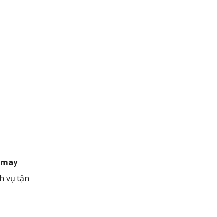
g
may
h vụ tận