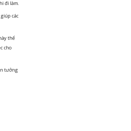
i đi làm.
 giúp các
này thể
ệc cho
in tưởng