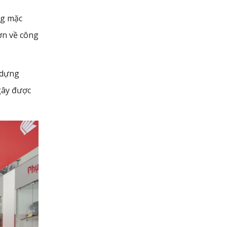
ng mặc
ơn về công
 dựng
gây được