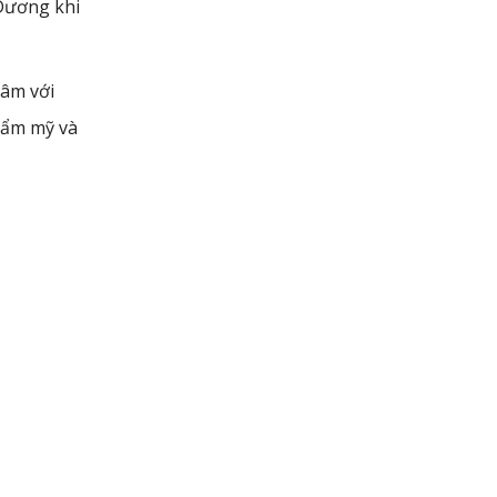
 Dương khi
tâm với
hẩm mỹ và