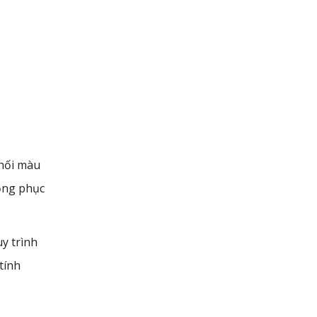
phối màu
ồng phục
uy trình
tính