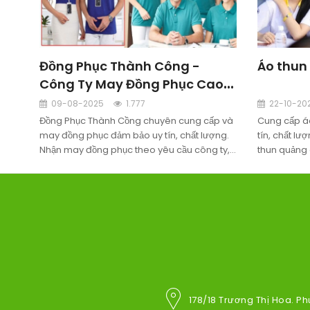
Đồng Phục Thành Công -
Áo thun
Công Ty May Đồng Phục Cao
Cấp
09-08-2025
1.777
22-10-20
Đồng Phục Thành Cồng chuyên cung cấp và
Cung cấp á
may đồng phục đảm bảo uy tín, chất lượng.
tín, chất l
Nhận may đồng phục theo yêu cầu công ty,
thun quảng 
doanh nghiệp. Miễn phí thiết kế, miễn phí
doanh nghiệ
may mẫu, miễn phí giao hàng tận nơi.
hàng tận nơi
178/18 Trương Thị Hoa. Ph