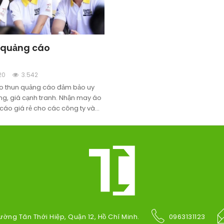
 quảng cáo
20
3.542
o thun quảng cáo đảm bảo uy
ượng, giá cạnh tranh. Nhận may áo
cáo giá rẻ cho các công ty và
p trên toàn quốc. Miễn phí giao
.
ường Tân Thới Hiệp, Quận 12, Hồ Chí Minh.
0963131123