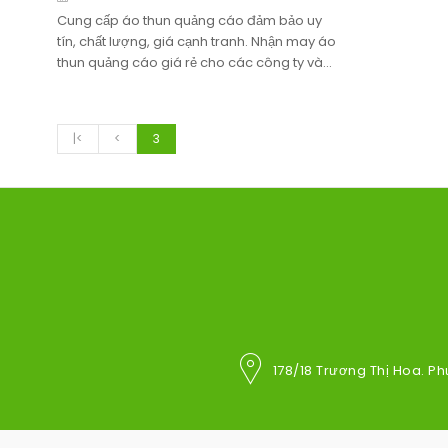
Cung cấp áo thun quảng cáo đảm bảo uy
tín, chất lượng, giá cạnh tranh. Nhận may áo
thun quảng cáo giá rẻ cho các công ty và
doanh nghiệp trên toàn quốc. Miễn phí giao
hàng tận nơi.
|<
<
3
178/18 Trương Thị Hoa. Ph