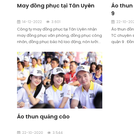
May đồng phục tại Tân Uyên
Áo thun 
9
14-12-2022
3.601
22-10-20
Công ty may đồng phục tại Tân Uyên nhận
Áo thun đồn
may đồng phục văn phòng, đồng phục công
TC chuyên s
nhân, đồng phục bảo hộ lao động, nón lưỡi
quận 9 . Đ
trai, nón tai bèo, nón quảng cáo, nón sự kiện
bảo uy tín ,
tại Tân Uyên.
đồng phục.
Áo thun quảng cáo
22-10-2020
3.544