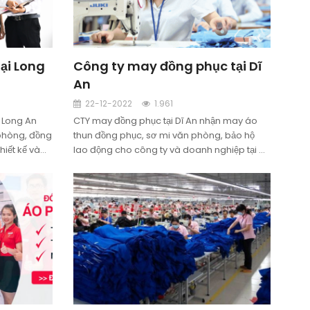
ại Long
Công ty may đồng phục tại Dĩ
An
22-12-2022
1.961
 Long An
CTY may đồng phục tại Dĩ An nhận may áo
phòng, đồng
thun đồng phục, sơ mi văn phòng, bảo hộ
hiết kế và
lao động cho công ty và doanh nghiệp tại Dĩ
An, tỉnh Bình Dương. Đảm bảo uy tín, chất
lượng, giá rẻ.