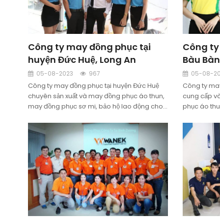
Công ty may đồng phục tại
Công ty
huyện Đức Huệ, Long An
Bàu Bàn
05-08-2023
967
05-08-2
Công ty may đồng phục tại huyện Đức Huệ
Công ty may
chuyên sản xuất và may đồng phục áo thun,
cung cấp v
may đồng phục sơ mi, bảo hộ lao động cho
phục áo thu
công ty và doanh nghiệp tại huyện Đức Huệ,
dề,...cho k
tỉnh Long An. Đảm bảo uy tín chất lượng. Liên
Dương. Đảm 
hệ để được tư vấn và thiết kế miễn phí.