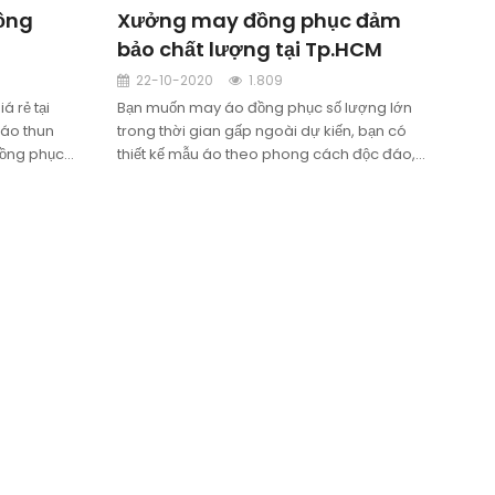
ồng
Xưởng may đồng phục đảm
bảo chất lượng tại Tp.HCM
22-10-2020
1.809
 rẻ tại
Bạn muốn may áo đồng phục số lượng lớn
 áo thun
trong thời gian gấp ngoài dự kiến, bạn có
đồng phục
thiết kế mẫu áo theo phong cách độc đáo,
áo thun sự
sử dụng chất liệu vải khó kiếm…Đồng phục
h Long An.
Thành Công là xưởng may đồng phục đảm
bảo chất lượng tại TH.HCM