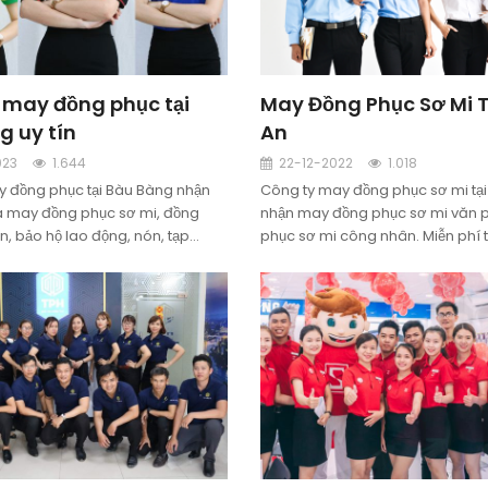
 may đồng phục tại
May Đồng Phục Sơ Mi T
g uy tín
An
023
1.644
22-12-2022
1.018
 đồng phục tại Bàu Bàng nhận
Công ty may đồng phục sơ mi tại
à may đồng phục sơ mi, đồng
nhận may đồng phục sơ mi văn 
n, bảo hộ lao động, nón, tạp
phục sơ mi công nhân. Miễn phí t
hách hàng tại Bàu Bàng, Bình
giao hàng tại Long An
bảo chất lượng, giá rẻ.