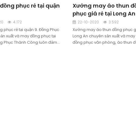
đồng phục rẻ tại quận
Xưởng may áo thun đ
phục giá rẻ tại Long An
20
4.172
22-10-2020
3.592
g phục rẻ tại quận 9. Đồng Phục
Xưởng may áo thun đồng phục giá
ản xuất và may đồng phục tại
Long An chuyên sản xuất và may
ồng Phục Thành Công luôn đảm
đồng phục văn phòng, áo thun 
chất lượng trên từng chiếc áo
công nhân, áo thun quảng cáo, 
kiện... cho các khách hàng tại tỉn